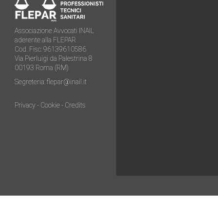
Associazione Avvocati INAIL
aderente alla FLEPAR
Cod. Fisc: 96139610586
Via Pierluigi da Palestrina 8
00193 Roma (RM)
Segreteria:
flepar@inail.it
Privacy
-
Cookie
-
Credits