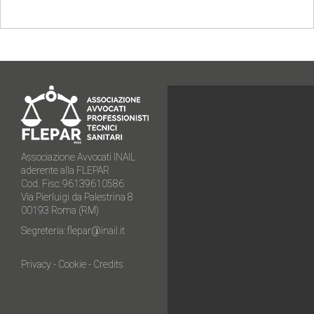
Associazione Avvocati INAIL
aderente alla FLEPAR
Cod. Fisc: 96139610586
Via Pierluigi da Palestrina 8
00193 Roma (RM)
Segreteria:
flepar@inail.it
Privacy
-
Cookie
-
Credits