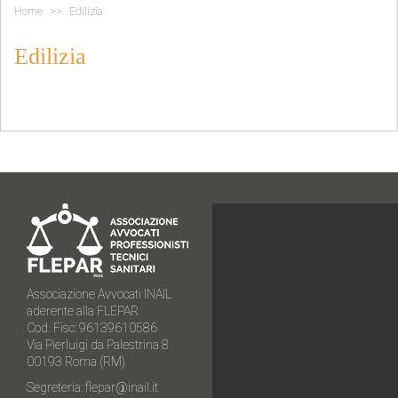
Home
Edilizia
Edilizia
Associazione Avvocati INAIL
aderente alla FLEPAR
Cod. Fisc: 96139610586
Via Pierluigi da Palestrina 8
00193 Roma (RM)
Segreteria:
flepar@inail.it