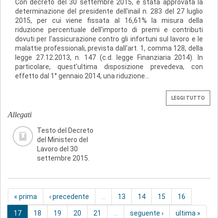
Con decreto del 30 settembre 2015, è stata approvata la
determinazione del presidente dell'inail n. 283 del 27 luglio
2015, per cui viene fissata al 16,61% la misura della
riduzione percentuale dell'importo di premi e contributi
dovuti per l'assicurazione contro gli infortuni sul lavoro e le
malattie professionali, prevista dall'art. 1, comma 128, della
legge 27.12.2013, n. 147 (c.d. legge Finanziaria 2014). In
particolare, quest'ultima disposizione prevedeva, con
effetto dal 1° gennaio 2014, una riduzione...
LEGGI TUTTO
Allegati
Testo del Decreto
del Ministero del
Lavoro del 30
settembre 2015.
« prima
‹ precedente
…
13
14
15
16
17
18
19
20
21
…
seguente ›
ultima »