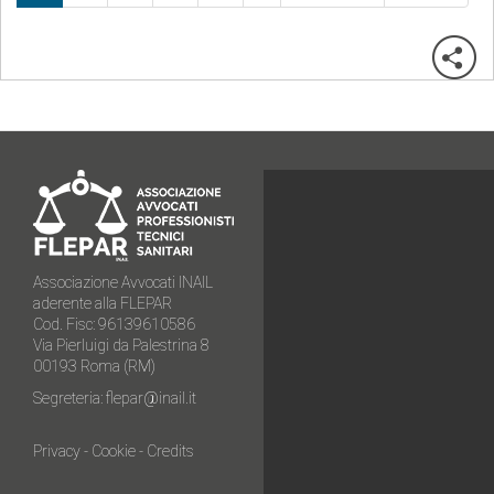
Associazione Avvocati INAIL
aderente alla FLEPAR
Cod. Fisc: 96139610586
Via Pierluigi da Palestrina 8
00193 Roma (RM)
Segreteria:
flepar@inail.it
Privacy
-
Cookie
-
Credits