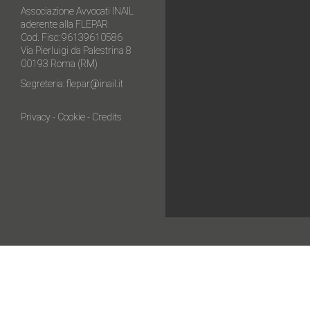
Associazione Avvocati INAIL
aderente alla FLEPAR
Cod. Fisc: 96139610586
Via Pierluigi da Palestrina 8
00193 Roma (RM)
Segreteria:
flepar@inail.it
Privacy
-
Cookie
-
Credits