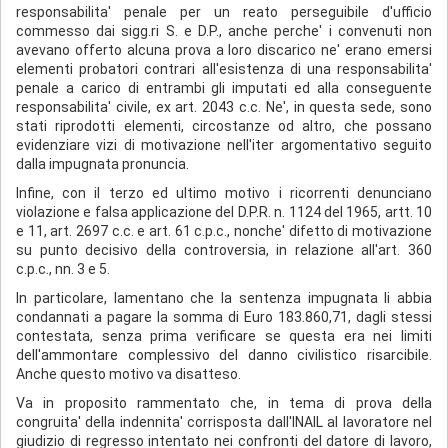
responsabilita' penale per un reato perseguibile d'ufficio
commesso dai sigg.ri S. e D.P., anche perche' i convenuti non
avevano offerto alcuna prova a loro discarico ne' erano emersi
elementi probatori contrari all'esistenza di una responsabilita'
penale a carico di entrambi gli imputati ed alla conseguente
responsabilita' civile, ex art. 2043 c.c. Ne', in questa sede, sono
stati riprodotti elementi, circostanze od altro, che possano
evidenziare vizi di motivazione nell'iter argomentativo seguito
dalla impugnata pronuncia.
Infine, con il terzo ed ultimo motivo i ricorrenti denunciano
violazione e falsa applicazione del D.P.R. n. 1124 del 1965, artt. 10
e 11, art. 2697 c.c. e art. 61 c.p.c., nonche' difetto di motivazione
su punto decisivo della controversia, in relazione all'art. 360
c.p.c., nn. 3 e 5.
In particolare, lamentano che la sentenza impugnata li abbia
condannati a pagare la somma di Euro 183.860,71, dagli stessi
contestata, senza prima verificare se questa era nei limiti
dell'ammontare complessivo del danno civilistico risarcibile.
Anche questo motivo va disatteso.
Va in proposito rammentato che, in tema di prova della
congruita' della indennita' corrisposta dall'lNAIL al lavoratore nel
giudizio di regresso intentato nei confronti del datore di lavoro,