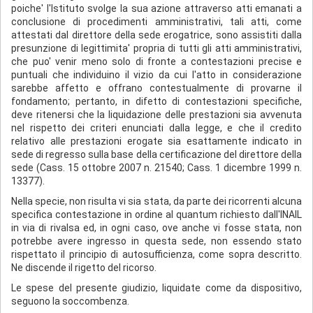
poiche' l'Istituto svolge la sua azione attraverso atti emanati a
conclusione di procedimenti amministrativi, tali atti, come
attestati dal direttore della sede erogatrice, sono assistiti dalla
presunzione di legittimita' propria di tutti gli atti amministrativi,
che puo' venir meno solo di fronte a contestazioni precise e
puntuali che individuino il vizio da cui l'atto in considerazione
sarebbe affetto e offrano contestualmente di provarne il
fondamento; pertanto, in difetto di contestazioni specifiche,
deve ritenersi che la liquidazione delle prestazioni sia avvenuta
nel rispetto dei criteri enunciati dalla legge, e che il credito
relativo alle prestazioni erogate sia esattamente indicato in
sede di regresso sulla base della certificazione del direttore della
sede (Cass. 15 ottobre 2007 n. 21540; Cass. 1 dicembre 1999 n.
13377).
Nella specie, non risulta vi sia stata, da parte dei ricorrenti alcuna
specifica contestazione in ordine al quantum richiesto dall'INAIL
in via di rivalsa ed, in ogni caso, ove anche vi fosse stata, non
potrebbe avere ingresso in questa sede, non essendo stato
rispettato il principio di autosufficienza, come sopra descritto.
Ne discende il rigetto del ricorso.
Le spese del presente giudizio, liquidate come da dispositivo,
seguono la soccombenza.