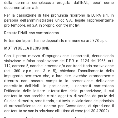
della somma complessiva erogata dall'INAIL, cosi' come
documentata in atti.
Per la cassazione di tale pronuncia ricorrono la LU.PA s.r.l. in
persona dell'amministratore unico S.A., legale rappresentante
pro tempore, ed S.A. in proprio, con tre motivi.
Resiste l'INAIL con controricorso.
Entrambe le parti hanno depositato memorie ex art. 378 c.p.c.
MOTIVI DELLA DECISIONE
Con il primo mezzo d'impugnazione i ricorrenti, denunciando
violazione e falsa applicazione del D.P.R. n. 1124 del 1965, art.
112, comma 5, nonche' omessa e/o contraddittoria motivazione
(art. 360 c.p.c., nn. 3 e 5), chiedono l'annullamento della
impugnata sentenza che, a loro dire, avrebbe erroneamente
ritenuto non ancora compiuta la prescrizione dell'azione
esercitata dall'INAIL. In particolare, i ricorrenti contestano
l'efficacia delle lettere interruttive della prescrizione, il cui
contenuto non sarebbe stato oggetto di verifica da parte del
Giudice di merito, omettendo, tuttavia, in violazione del principio
di autosufficienza del ricorso per Cassazione, di riprodurne il
contenuto se non in relazione all'ultima di esse (del 30.4.2002).