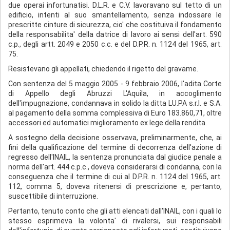
due operai infortunatisi. D.L.R. e C.V. lavoravano sul tetto di un
edificio, intenti al suo smantellamento, senza indossare le
prescritte cinture di sicurezza, cio' che costituiva il fondamento
della responsabilita' della datrice di lavoro ai sensi dell'art. 590
c.p., degli artt. 2049 e 2050 c.c. e del D.P.R. n. 1124 del 1965, art.
75.
Resistevano gli appellati, chiedendo il rigetto del gravame.
Con sentenza del 5 maggio 2005 - 9 febbraio 2006, l'adita Corte
di Appello degli Abruzzi L'Aquila, in accoglimento
dell'impugnazione, condannava in solido la ditta LU.PA s.r.l. e S.A.
al pagamento della somma complessiva di Euro 183.860,71, oltre
accessori ed automatici miglioramento ex lege della rendita.
A sostegno della decisione osservava, preliminarmente, che, ai
fini della qualificazione del termine di decorrenza dell'azione di
regresso dell'INAIL, la sentenza pronunciata dal giudice penale a
norma dell'art. 444 c.p.c., doveva considerarsi di condanna, con la
conseguenza che il termine di cui al D.P.R. n. 1124 del 1965, art.
112, comma 5, doveva ritenersi di prescrizione e, pertanto,
suscettibile di interruzione.
Pertanto, tenuto conto che gli atti elencati dall'INAIL, con i quali lo
stesso esprimeva la volonta' di rivalersi, sui responsabili