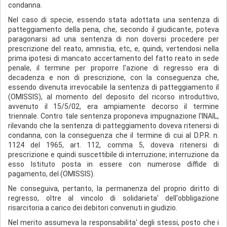
condanna.
Nel caso di specie, essendo stata adottata una sentenza di
patteggiamento della pena, che, secondo il giudicante, poteva
paragonarsi ad una sentenza di non doversi procedere per
prescrizione del reato, amnistia, etc, e, quindi, vertendosi nella
prima ipotesi di mancato accertamento del fatto reato in sede
penale, il termine per proporre l'azione di regresso era di
decadenza e non di prescrizione, con la conseguenza che,
essendo divenuta irrevocabile la sentenza di patteggiamento il
(OMISSIS), al momento del deposito del ricorso introduttivo,
avvenuto il 15/5/02, era ampiamente decorso il termine
triennale. Contro tale sentenza proponeva impugnazione l'INAIL,
rilevando che la sentenza di patteggiamento doveva ritenersi di
condanna, con la conseguenza che il termine di cui al D.P.R. n.
1124 del 1965, art. 112, comma 5, doveva ritenersi di
prescrizione e quindi suscettibile di interruzione; interruzione da
esso Istituto posta in essere con numerose diffide di
pagamento, del (OMISSIS).
Ne conseguiva, pertanto, la permanenza del proprio diritto di
regresso, oltre al vincolo di solidarieta' dell'obbligazione
risarcitoria a carico dei debitori convenuti in giudizio.
Nel merito assumeva la responsabilita' degli stessi, posto che i