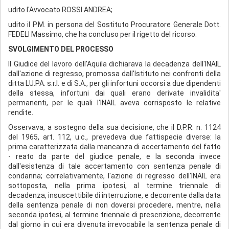
udito l'Avvocato ROSSI ANDREA;
udito il P.M. in persona del Sostituto Procuratore Generale Dott.
FEDELI Massimo, che ha concluso per il rigetto del ricorso.
SVOLGIMENTO DEL PROCESSO
Il Giudice del lavoro dell'Aquila dichiarava la decadenza dell'INAIL
dall'azione di regresso, promossa dall'Istituto nei confronti della
ditta LU.PA. s.r.l. e di S.A., per gli infortuni occorsi a due dipendenti
della stessa, infortuni dai quali erano derivate invalidita'
permanenti, per le quali l'INAIL aveva corrisposto le relative
rendite.
Osservava, a sostegno della sua decisione, che il D.P.R. n. 1124
del 1965, art. 112, u.c., prevedeva due fattispecie diverse: la
prima caratterizzata dalla mancanza di accertamento del fatto
- reato da parte del giudice penale, e la seconda invece
dall'esistenza di tale accertamento con sentenza penale di
condanna; correlativamente, l'azione di regresso dell'INAIL era
sottoposta, nella prima ipotesi, al termine triennale di
decadenza, insuscettibile di interruzione, e decorrente dalla data
della sentenza penale di non doversi procedere, mentre, nella
seconda ipotesi, al termine triennale di prescrizione, decorrente
dal giorno in cui era divenuta irrevocabile la sentenza penale di