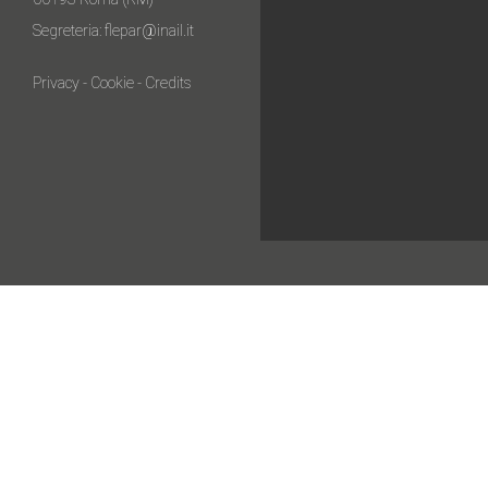
Segreteria:
flepar@inail.it
Privacy
-
Cookie
-
Credits