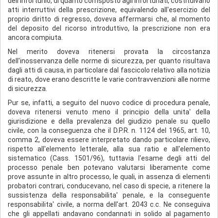
dell'infortunio, di quanto corrisposto agli infortunati, costituivano
atti interruttivi della prescrizione, equivalendo all'esercizio del
proprio diritto di regresso, doveva affermarsi che, al momento
del deposito del ricorso introduttivo, la prescrizione non era
ancora compiuta.
Nel merito doveva ritenersi provata la circostanza
dell'inosservanza delle norme di sicurezza, per quanto risultava
dagli atti di causa, in particolare dal fascicolo relativo alla notizia
di reato, dove erano descritte le varie contravvenzioni alle norme
di sicurezza.
Pur se, infatti, a seguito del nuovo codice di procedura penale,
doveva ritenersi venuto meno il principio della unita' della
giurisdizione e della prevalenza del giudizio penale su quello
civile, con la conseguenza che il D.P.R. n. 1124 del 1965, art. 10,
comma 2, doveva essere interpretato dando particolare rilievo,
rispetto all'elemento letterale, alla sua ratio e all'elemento
sistematico (Cass. 1501/96), tuttavia l'esame degli atti del
processo penale ben potevano valutarsi liberamente come
prove assunte in altro processo, le quali, in assenza di elementi
probatori contrari, conducevano, nel caso di specie, a ritenere la
sussistenza della responsabilita' penale, e la conseguente
responsabilita' civile, a norma dell'art. 2043 c.c. Ne conseguiva
che gli appellati andavano condannati in solido al pagamento