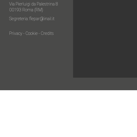
Via Pierluigi da Palestrina 8
00193 Roma (RM)
Segreteria:
flepar@inail.it
Privacy
-
Cookie
-
Credits