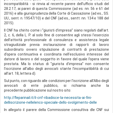
incompatibilità - si rinvia al recente parere dell’ufficio studi del
28.2.17, ai pareri di questa Commissione (ad es. nn. 56 e 61 del
2016) e alla giurisprudenza della Corte di Cassazione (ad es., SS.
UU., sent. n. 19547/10) e del CNF (ad es., sentt. nn. 134 e 188 del
2015).
Il CNF ha chirito come i “giuristi d’impresa” siano regolati dall’art.
2, c. 6, della L. P. al solo fine di consentire agli stessi l’esercizio
dell’attività professionale di consulenza e assistenza legale
stragiudiziale previa instaurazione di rapporti di lavoro
subordinato ovvero stipulazione di contratti di prestazione
d’opera continuativa e coordinata nell’esclusivo interesse del
datore di lavoro o del soggetto in favore del quale l’opera viene
prestata. Ma lo status di “giurista d’impresa” non consente
l’iscrizione all’albo degli avvocati stante l’incompatibilità di cui
all’art. 18, lettera d).
Sul punto, con riguardo alle condizioni per l'iscrizione all'Albo degli
avvocati di ente pubblico, si richiama anche la
precedente pubblicazione sul nostro sito:
http://fleparinail.it/il-cnf-ribadisce-la-necessita-ai-fini-
delliscrizione-nellelenco-speciale-dello-svolgimento-delle
In allegato il parere della Commissione consultiva dle CNF sui