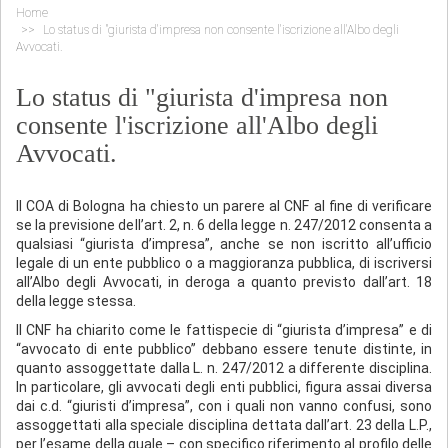
Home
Lo status di "giurista d'impresa non consente l'iscrizione all'Albo degli
Avvocati.
Lo status di "giurista d'impresa non
consente l'iscrizione all'Albo degli
Avvocati.
Il COA di Bologna ha chiesto un parere al CNF al fine di verificare
se la previsione dell’art. 2, n. 6 della legge n. 247/2012 consenta a
qualsiasi “giurista d’impresa”, anche se non iscritto all’ufficio
legale di un ente pubblico o a maggioranza pubblica, di iscriversi
all’Albo degli Avvocati, in deroga a quanto previsto dall’art. 18
della legge stessa.
Il CNF ha chiarito come le fattispecie di “giurista d’impresa” e di
“avvocato di ente pubblico” debbano essere tenute distinte, in
quanto assoggettate dalla L. n. 247/2012 a differente disciplina.
In particolare, gli avvocati degli enti pubblici, figura assai diversa
dai c.d. “giuristi d’impresa”, con i quali non vanno confusi, sono
assoggettati alla speciale disciplina dettata dall’art. 23 della L.P.,
per l’esame della quale – con specifico riferimento al profilo delle