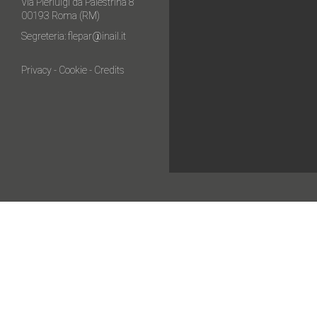
Via Pierluigi da Palestrina 8
00193 Roma (RM)
Segreteria:
flepar@inail.it
Privacy
-
Cookie
-
Credits