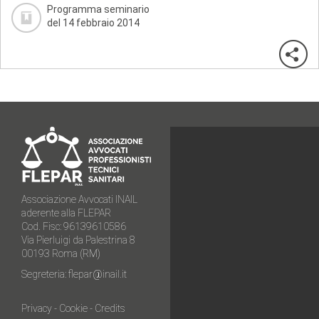
Programma seminario
del 14 febbraio 2014
Associazione Avvocati INAIL
aderente alla FLEPAR
Cod. Fisc: 96139610586
Via Pierluigi da Palestrina 8
00193 Roma (RM)
Segreteria:
flepar@inail.it
Privacy
-
Cookie
-
Credits