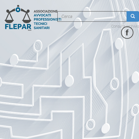
Salta
al
Form
contenuto
principale
di
Cerca
Consulta archivio
ricerca