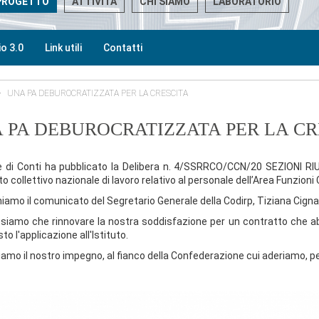
PROGETTO
ATTIVITÀ
CHI SIAMO
LABORATORIO
o 3.0
Link utili
Contatti
UNA PA DEBUROCRATIZZATA PER LA CRESCITA
 PA DEBUROCRATIZZATA PER LA CR
e di Conti ha pubblicato la Delibera n. 4/SSRRCO/CCN/20 SEZIONI R
o collettivo nazionale di lavoro relativo al personale dell’Area Funzioni
iamo il comunicato del Segretario Generale della Codirp, Tiziana Cignare
siamo che rinnovare la nostra soddisfazione per un contratto che a
to l'applicazione all'Istituto.
amo il nostro impegno, al fianco della Confederazione cui aderiamo, p