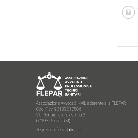
Associazione Avvocati INAIL aderente alla FLEPAR
Cod. Fisc: 96139610586
Via Pierluigi da Palestrina 8
00193 Roma (RM)
Segreteria:
flepar@inail.it