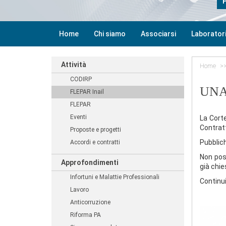
Home
Chi siamo
Associarsi
Laboratori
Attività
Home
CODIRP
UNA
FLEPAR Inail
FLEPAR
Eventi
La Cort
Contratt
Proposte e progetti
Pubblich
Accordi e contratti
Non pos
Approfondimenti
già chies
Infortuni e Malattie Professionali
Continui
Lavoro
Anticorruzione
Riforma PA